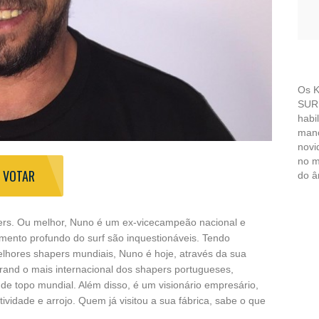
Os K
SURF
habi
mano
novi
no m
VOTAR
do â
pers. Ou melhor, Nuno é um ex-vicecampeão nacional e
mento profundo do surf são inquestionáveis. Tendo
lhores shapers mundiais, Nuno é hoje, através da sua
and o mais internacional dos shapers portugueses,
de topo mundial. Além disso, é um visionário empresário,
vidade e arrojo. Quem já visitou a sua fábrica, sabe o que