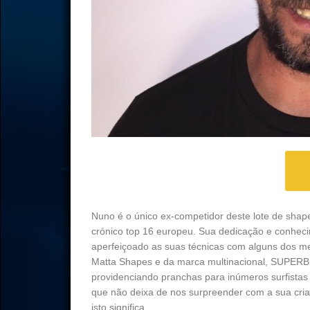
Nuno é o único ex-competidor deste lote de sha
crónico top 16 europeu. Sua dedicação e conheci
aperfeiçoado as suas técnicas com alguns dos me
Matta Shapes e da marca multinacional, SUPERBr
providenciando pranchas para inúmeros surfistas 
que não deixa de nos surpreender com a sua criati
isto significa.