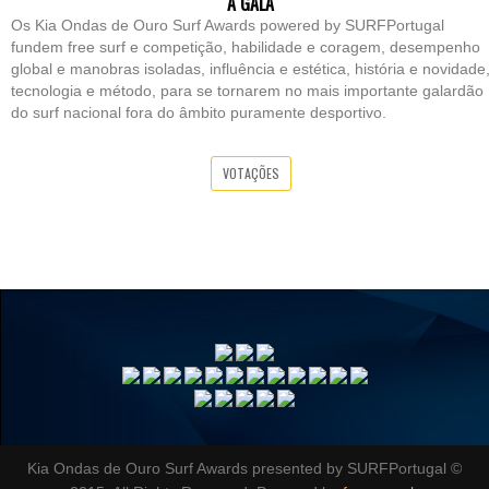
A GALA
Os Kia Ondas de Ouro Surf Awards powered by SURFPortugal
fundem free surf e competição, habilidade e coragem, desempenho
global e manobras isoladas, influência e estética, história e novidade
tecnologia e método, para se tornarem no mais importante galardão
do surf nacional fora do âmbito puramente desportivo.
VOTAÇÕES
Kia Ondas de Ouro Surf Awards presented by SURFPortugal ©